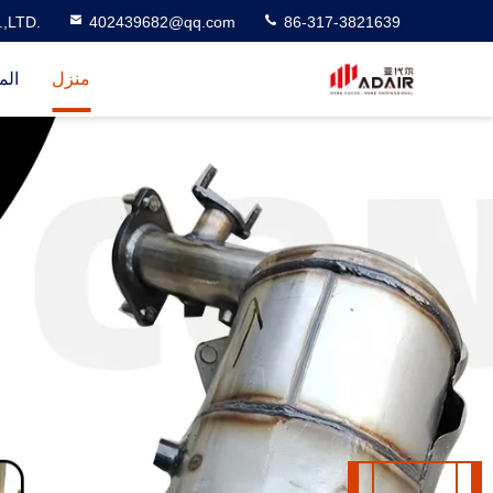
,LTD.
402439682@qq.com
86-317-3821639
منزل
الم