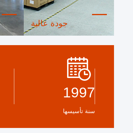
جودة عالية
ختم الثقة ، فحص الائتمان ، RoSH
فريق
وتقييم قدرة المورد. الشركة لديها نظام
عمل آلية 
صارم لمراقبة الجودة ومختبر اختبار
احترافي.
1997
سنة تأسيسها