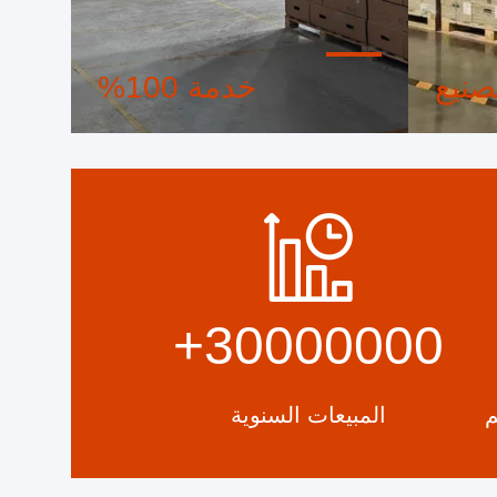
صنيع
خدمة 100%
ظام تحكم
تعبئة صغيرة الحجم ومخصصة، تسليم
نيع جميع
ظهر السفينة، تكلفة التأمين والشحن،
 الطلب.
التسليم والرسوم غير المدفوعة،
التسليم والرسوم المدفوعة. دعنا
نساعدك في إيجاد الحل الأمثل لجميع
مخاوفك.
+
30000000
م
المبيعات السنوية