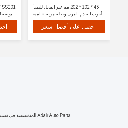
45 * 102 * 202 مم غير القابل للصدأ
أنبوب العادم المرن وصلة مرنة عالمية
بوصة Turbo Exhaust Flange Proof
للعادم IATF16949
احصل على أفضل سعر
احص
Adair Auto Parts المتخصصة في تصنيع قطع غيار السيارات ، العناصر الرئيسية: أنبوب العادم المرن ، المشبك ، كاتم الصوت ، الفلتر ، المصباح LED