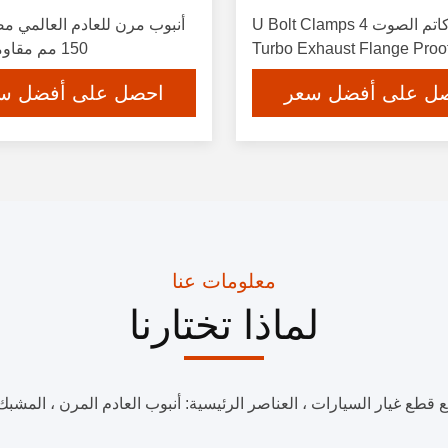
SS201 كاتم الصوت U Bolt Clamps 4
150 مم مقاومة التآكل
ل على أفضل سعر
احصل على أفضل س
معلومات عنا
لماذا تختارنا