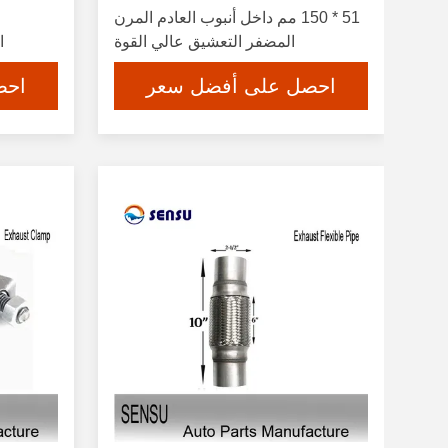
51 * 150 مم داخل أنبوب العادم المرن
المضفر التعشيق عالي القوة
ال
احصل على أفضل سعر
احص