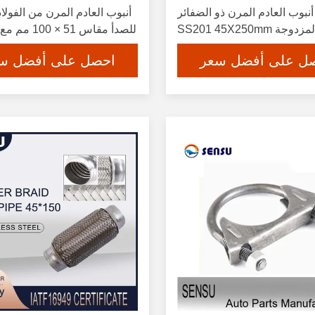
أنبوب العادم المرن ذو الضفائر
أنبوب العادم المرن من الفولاذ
مزدوجة SS201 45X250mm
للصدأ مقاس 51 × 100 مم مع التعشيق
ل على أفضل سعر
احصل على أفضل س