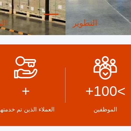
التطوير
الت
 تصميم محترف داخلي وورشة
آلات أوتوماتيكية متقدمة، ن
متقدمة. يمكننا التعاون لتطوير
صارم في العملية. يمكننا تص
المنتجات التي تحتاجها.
المحطات الكهربائية أكثر من
+
+
>100
الموظفين
العملاء الذين تم خدمته