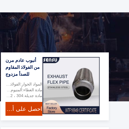
أنبوب عادم مرن
من الفولاذ المقاوم
للصدأ مزدوج
الضفائر مصقول
المواد الخوار:الفولاذ المقاوم للصدأ 201،202،304،316L
مادة الغطاء:ألمنيوم ، 409 ، 409 لامعة
مادة جديلة:SS201 ، 202 ، 304
احصل على أفضل سعر