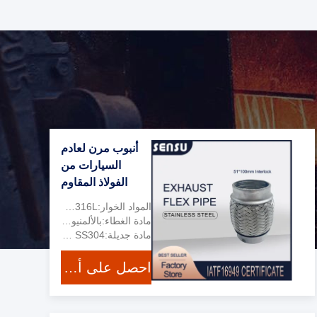
أنبوب مرن لعادم
السيارات من
الفولاذ المقاوم
للصدأ OEM داخل
المواد الخوار:SS 201 ، SS304 ، SS316L
Interlcok
مادة الغطاء:بالألمنيوم ، SS409 ،
51x100mm
مادة جديلة:SS201 SS304
احصل على أفضل سعر